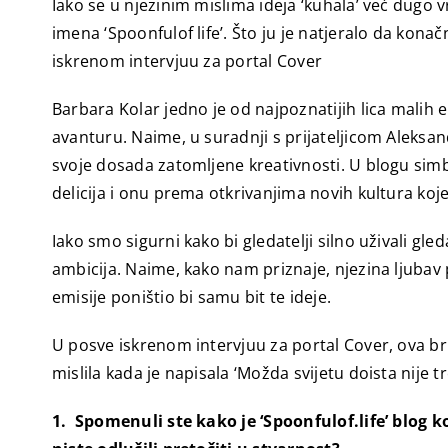
Iako se u njezinim mislima ideja ‘kuhala’ već dugo 
imena ‘Spoonfulof life’. Što ju je natjeralo da konač
iskrenom intervjuu za portal Cover
Barbara Kolar jedno je od najpoznatijih lica malih e
avanturu. Naime, u suradnji s prijateljicom Aleksan
svoje dosada zatomljene kreativnosti. U blogu simb
delicija i onu prema otkrivanjima novih kultura koj
Iako smo sigurni kako bi gledatelji silno uživali gl
ambicija. Naime, kako nam priznaje, njezina ljubav 
emisije poništio bi samu bit te ideje.
U posve iskrenom intervjuu za portal Cover, ova bril
mislila kada je napisala ‘Možda svijetu doista nije t
1. Spomenuli ste kako je ‘Spoonfulof.life’ blog k