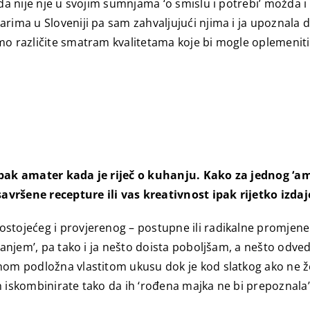
a nije nje u svojim sumnjama ‘o smislu i potrebi’ možda i od
arima u Sloveniji pa sam zahvaljujući njima i ja upoznala
mo različite smatram kvalitetama koje bi mogle oplemeniti
 ipak amater kada je riječ o kuhanju. Kako za jednog ‘a
avršene recepture ili vas kreativnost ipak rijetko izdaj
ostojećeg i provjerenog – postupne ili radikalne promje
šavanjem’, pa tako i ja nešto doista poboljšam, a nešto od
nom podložna vlastitom ukusu dok je kod slatkog ako ne že
h iskombinirate tako da ih ‘rođena majka ne bi prepoznala’