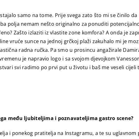
ostajalo samo na tome. Prije svega zato što mi se činilo da
polja nemam nešto originalno za ponuditi potencijalnom 
đeno? Zašto izlaziti iz vlastite zone komfora? A onda je z
dine vruće sunce na jednoj grčkoj plaži zakuhalo mi je moz
antastična radna ručka. Pa smo u prosincu angažirale Dam
đuvremenu je napravio logo i sa svojom djevojkom Vanessom
vari svi radimo po prvi put u životu i baš me veseli cijeli t
bloga među ljubiteljima i poznavateljima gastro scene?
elja i ponekog pratitelja na Instagramu, a te su uglavnom 