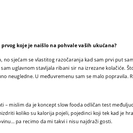
 i prvog koje je naišlo na pohvale vaših ukućana?
, no sjećam se vlastitog razočaranja kad sam prvi put sam
ja sam uglavnom stavljala ribani sir na izrezane kolačiće. Š
potpuno neugledne. U međuvremenu sam se malo popravila. 
ti – mislim da je koncept slow fooda odličan test međuljud
mizdriti koliko su kalorija pojeli, pojedinci koji tek kad je
inu… pa recimo da mi takvi i nisu najdraži gosti.