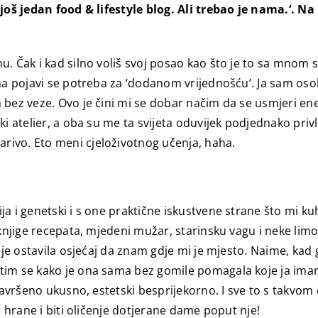
 još jedan food & lifestyle blog. Ali trebao je nama.‘. Na
 Čak i kad silno voliš svoj posao kao što je to sa mnom slu
ma pojavi se potreba za ‘dodanom vrijednošću’. Ja sam osob
bez veze. Ovo je čini mi se dobar načim da se usmjeri ener
i atelier, a oba su me ta svijeta oduvijek podjednako privla
rivo. Eto meni cjeloživotnog učenja, haha.
a i genetski i s one praktične iskustvene strane što mi kuh
knjige recepata, mjedeni mužar, starinsku vagu i neke limov
i je ostavila osjećaj da znam gdje mi je mjesto. Naime, kad
tim se kako je ona sama bez gomile pomagala koje ja ima
 savršeno ukusno, estetski besprijekorno. I sve to s takvom
e hrane i biti oličenje dotjerane dame poput nje!