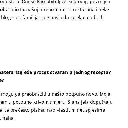
ustala. Oni su kao obitelj veliki foodiji, poznaju i
 dobar dio tamošnjih renomiranih restorana i neke
 blog – od familijarnog nasljeđa, preko osobnih
matera’ izgleda proces stvaranja jednog recepta?
e?
ne mogu ga preobraziti u nešto potpuno novo. Moja
vedem u potpuno krivom smjeru. Slana jela dopuštaju
lite prečesto plakati nad vlastitim neuspjesima
, haha.