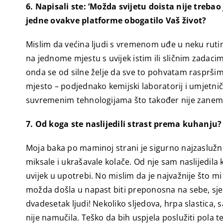
6. Napisali ste: ’Možda svijetu doista nije trebao
jedne ovakve platforme obogatilo Vaš život?
Mislim da većina ljudi s vremenom uđe u neku rutinu.
na jednome mjestu s uvijek istim ili sličnim zadaci
onda se od silne želje da sve to pohvatam raspršim 
mjesto – podjednako kemijski laboratorij i umjetničk
suvremenim tehnologijama što također nije zanema
7. Od koga ste naslijedili strast prema kuhanju?
Moja baka po maminoj strani je sigurno najzaslužnij
miksale i ukrašavale kolače. Od nje sam naslijedila 
uvijek u upotrebi. No mislim da je najvažnije što m
možda došla u napast biti preponosna na sebe, sje
dvadesetak ljudi! Nekoliko sljedova, hrpa slastica,
nije namučila. Teško da bih uspjela poslužiti pola t