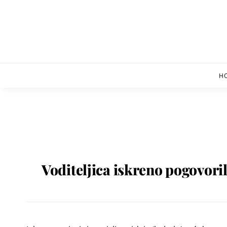
Skip
to
content
H
Voditeljica iskreno pogovoril