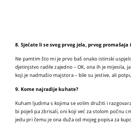
8. Sjećate li se svog prvog jela, prvog promašaja
Ne pamtim što mi je prvo baš onako istinski uspjelo
djetinjstvo radile zajedno – OK, ona ih je mijesila, 
koji je nadmašio majstora – bile su jestive, ali 
9. Kome najradije kuhate?
Kuham ljudima s kojima se volim družiti i razgovara
bi pojeli pa zbrisali, oni koji već za stolom počnu c
jedu pri čemu je ona duža od mojeg popisa za kupov