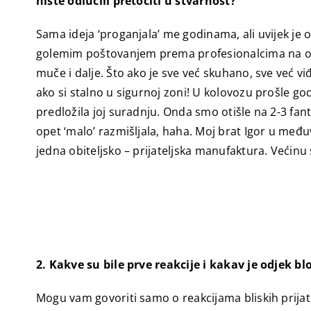
niste odlučili pretočiti u stvarnost?
Sama ideja ‘proganjala’ me godinama, ali uvijek je 
golemim poštovanjem prema profesionalcima na oba 
muče i dalje. Što ako je sve već skuhano, sve već vi
ako si stalno u sigurnoj zoni! U kolovozu prošle go
predložila joj suradnju. Onda smo otišle na 2-3 f
opet ‘malo’ razmišljala, haha. Moj brat Igor u me
jedna obiteljsko – prijateljska manufaktura. Većinu st
2. Kakve su bile prve reakcije i kakav je odjek 
Mogu vam govoriti samo o reakcijama bliskih prijat