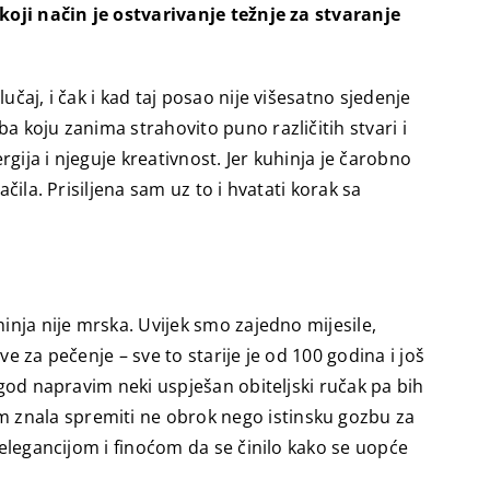
 koji način je ostvarivanje težnje za stvaranje
čaj, i čak i kad taj posao nije višesatno sjedenje
a koju zanima strahovito puno različitih stvari i
gija i njeguje kreativnost. Jer kuhinja je čarobno
čila. Prisiljena sam uz to i hvatati korak sa
inja nije mrska. Uvijek smo zajedno mijesile,
e za pečenje – sve to starije je od 100 godina i još
 god napravim neki uspješan obiteljski ručak pa bih
m znala spremiti ne obrok nego istinsku gozbu za
 elegancijom i finoćom da se činilo kako se uopće