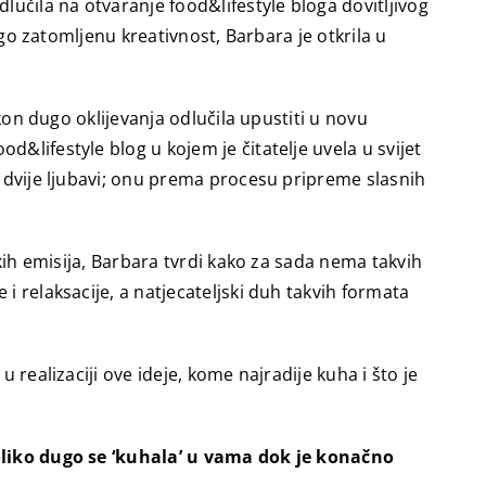
lučila na otvaranje food&lifestyle bloga dovitljivog
ugo zatomljenu kreativnost, Barbara je otkrila u
akon dugo oklijevanja odlučila upustiti u novu
&lifestyle blog u kojem je čitatelje uvela u svijet
e dvije ljubavi; onu prema procesu pripreme slasnih
skih emisija, Barbara tvrdi kako za sada nema takvih
i relaksacije, a natjecateljski duh takvih formata
 realizaciji ove ideje, kome najradije kuha i što je
 koliko dugo se ‘kuhala’ u vama dok je konačno