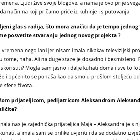
remena. Ljudi žive svoje blogove, a nama je ovo prije svega
đa način na koji pričamo priče iz kuhinje i s putovanja.
ljeni glas s radija, što mora značiti da je tempo jednog
eme posvetite stvaranju jednog novog projekta ?
remena nego lani jer nisam imala nikakav televizijski proj
u tome, haha. Ali na duge staze je dosadno i besmisleno. 
skoristiti? Mogla sam jasno i dalje kuhati doma i sve to fo
že i općenito se ponaša kao da smo u prošlom stoljeću odlu
 sfere života.
s Vašom prijateljicom, pedijatricom Aleksandrom Aleksa
ličite?
ala nas je zajednička prijateljica Maja – Aleksandra je s n
kuhati, a imala sam se prilike uvjeriti i da se dodatno iz