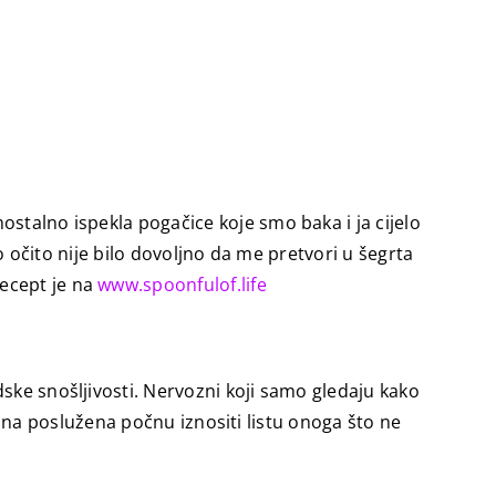
ostalno ispekla pogačice koje smo baka i ja cijelo
to očito nije bilo dovoljno da me pretvori u šegrta
Recept je na
www.spoonfulof.life
ske snošljivosti. Nervozni koji samo gledaju kako
 hrana poslužena počnu iznositi listu onoga što ne