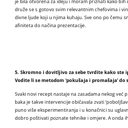
je bila otvorena za ideju i moram priznati kako bih d
druže se s gotovo svim relevantnim chefovima i vin
divne ljude koji u njima kuhaju. Sve ono po čemu s
afiniteta do načina prezentacije.
5. Skromno i dovitljivo za sebe tvrdite kako ste
Vodite li se metodom ‘pokušaja i promašaja’ do s
Svaki novi recept nastaje na zasadama nekog već p
baka je takve intervencije običavala zvati ‘pobolj
puno više eksperimentiranja i u konačnici su uglav
dobro poštivati poznate tehnike i omjere. A onda i