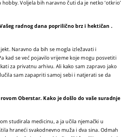
 hobby. Voljela bih naravno čuti da je netko ‘otkrio’
 Vašeg radnog dana poprilično brz i hektičan .
ekt. Naravno da bih se mogla izležavati i
Pa kad se već pojavilo vrijeme koje mogu posvetiti
tkati za privatnu arhivu. Ali kako sam zapravo jako
čila sam zapapriti samoj sebi i natjerati se da
ndrovom Oberstar. Kako je došlo do vaše suradnje
jom studirala medicinu, a ja učila njemački u
vještila hraneći svakodnevno muža i dva sina. Odmah