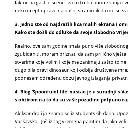
faktor na gastro sceni – za to treba puno znanja i v
neki recept upravo na našoj stranici ili da mu se svi
3. Jedno ste od najdražih lica malih ekrana i omi
Kako ste došli do odluke da svoje slobodno vrij
Realno, ove sam godine imala puno više slobodnog v
zgubidaniti, moram priznati da sam prilično vješta 
stvarima koje volim i koje me zanimaju zašto to ne i
dugo bila pravi dinosaur koji odbija društvene mre
podnesem određenu dozu javnog izlaganja privatne
4. Blog ‘Spoonfulof.life’ nastao je u suradnji 
s obzirom na to da su vaše pozadine potpuno raz
Aleksandra i ja znamo se iz studentskih dana. Upozn
Varšavskoj. Još iz tog vremena pamtim da jako voli 