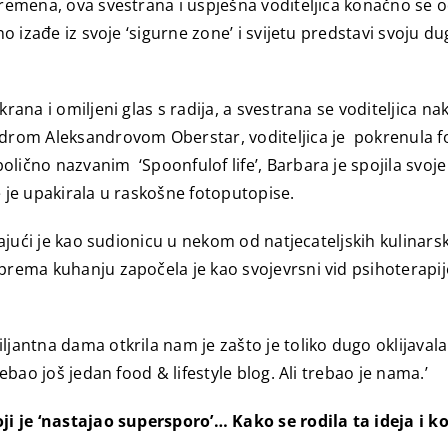
vremena, ova svestrana i uspješna voditeljica konačno se od
no izađe iz svoje ‘sigurne zone’ i svijetu predstavi svoju d
krana i omiljeni glas s radija, a svestrana se voditeljica n
drom Aleksandrovom Oberstar, voditeljica je pokrenula food
olično nazvanim ‘Spoonfulof life’, Barbara je spojila svoj
e je upakirala u raskošne fotoputopise.
edajući je kao sudionicu u nekom od natjecateljskih kulinar
prema kuhanju započela je kao svojevrsni vid psihoterapije 
jantna dama otkrila nam je zašto je toliko dugo oklijavala u
rebao još jedan food & lifestyle blog. Ali trebao je nama.’
oji je ‘nastajao supersporo’… Kako se rodila ta ideja i