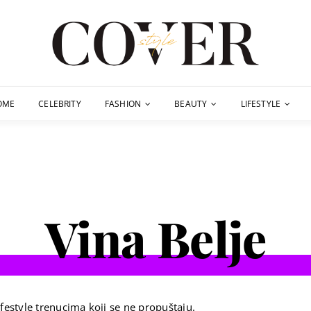
OME
CELEBRITY
FASHION
BEAUTY
LIFESTYLE
Vina Belje
festyle trenucima koji se ne propuštaju.