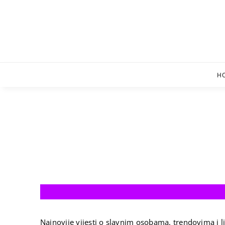
Skip
to
content
H
Najnovije vijesti o slavnim osobama, trendovima i li