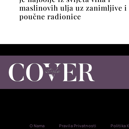
maslinovih ulja uz zanimljive i
poučne radionice
O Nama
Pravila Privatnosti
Politika 