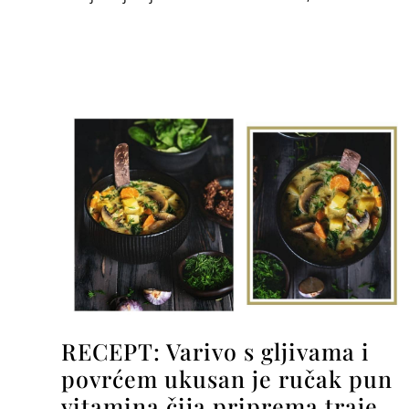
RECEPT: Varivo s gljivama i
povrćem ukusan je ručak pun
vitamina čija priprema traje