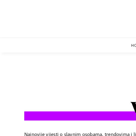
Skip
to
content
H
Najnovije vijesti o slavnim osobama, trendovima i li