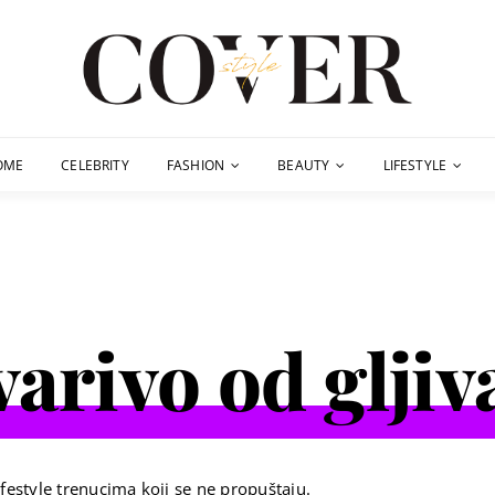
OME
CELEBRITY
FASHION
BEAUTY
LIFESTYLE
varivo od gljiv
festyle trenucima koji se ne propuštaju.