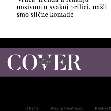
nosivom u svakoj prilici, našli
smo slične komade
O Nama
Pravila Privatnosti
Politika 