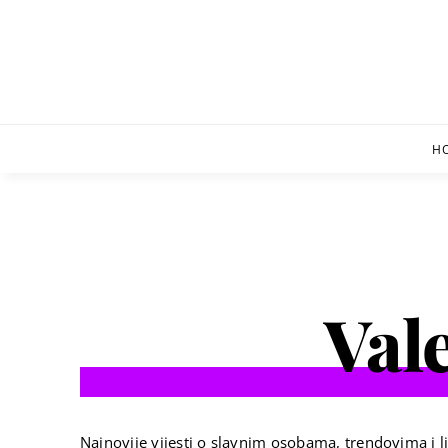
Skip
to
content
H
Val
Najnovije vijesti o slavnim osobama, trendovima i li