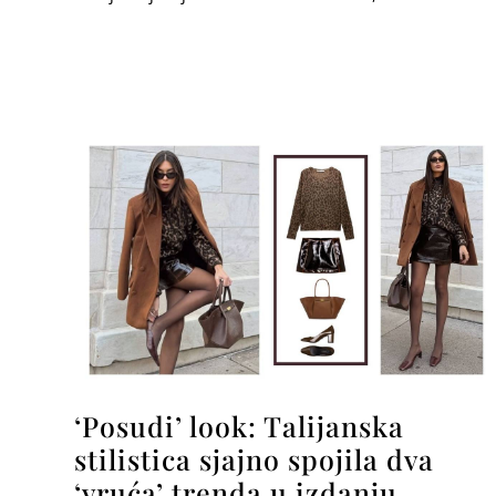
‘Posudi’ look: Talijanska
stilistica sjajno spojila dva
‘vruća’ trenda u izdanju