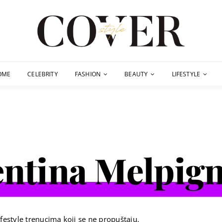
OME
CELEBRITY
FASHION
BEAUTY
LIFESTYLE
entina Melpig
festyle trenucima koji se ne propuštaju.