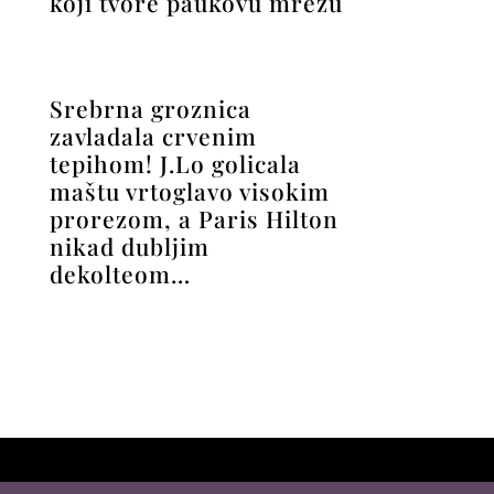
koji tvore paukovu mrežu
Srebrna groznica
zavladala crvenim
tepihom! J.Lo golicala
maštu vrtoglavo visokim
prorezom, a Paris Hilton
nikad dubljim
dekolteom…