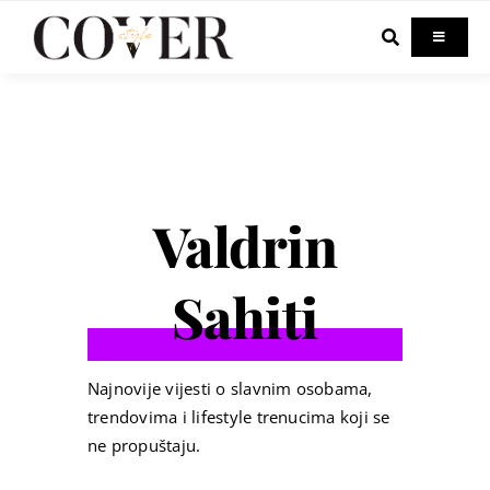
Skip
to
Toggle
Navigati
content
Home
Celebrity
Valdrin
Fashion
Sahiti
Beauty
Lifestyle
Najnovije vijesti o slavnim osobama,
trendovima i lifestyle trenucima koji se
ne propuštaju.
Out & About