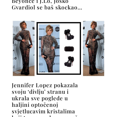
Beyoncé i J.Lo, Joško
Gvardiol se baš skockao…
Jennifer Lopez pokazala
svoju ‘divlju’ stranu i
ukrala sve poglede u
haljini optočenoj
svjetlucavim kristalima