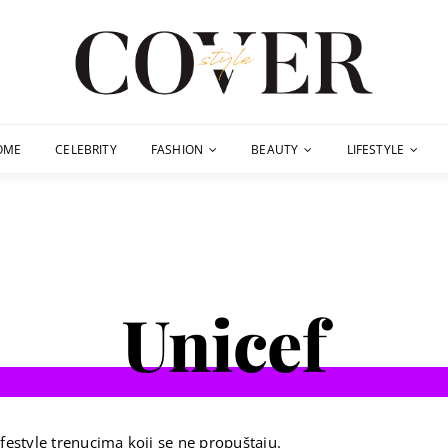
OME
CELEBRITY
FASHION
BEAUTY
LIFESTYLE
Unicef
festyle trenucima koji se ne propuštaju.