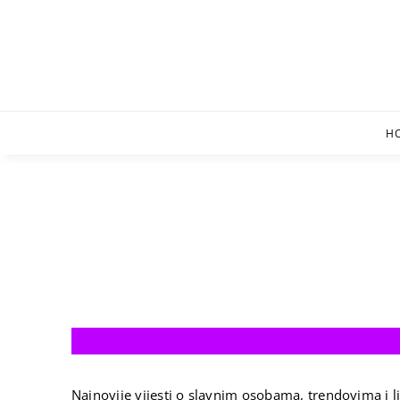
Skip
to
content
H
Najnovije vijesti o slavnim osobama, trendovima i li