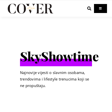
Skip
to
Toggle
Navigati
content
Home
Celebrity
SkyShowtime
Fashion
Beauty
Najnovije vijesti o slavnim osobama,
trendovima i lifestyle trenucima koji se
ne propuštaju.
Lifestyle
Out & About