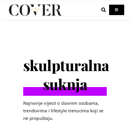
Skip
to
Toggle
Navigati
content
Home
Celebrity
skulpturalna
Fashion
suknja
Beauty
Lifestyle
Najnovije vijesti o slavnim osobama,
trendovima i lifestyle trenucima koji se
ne propuštaju.
Out & About