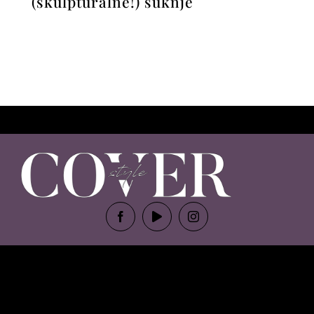
(skulpturalne!) suknje