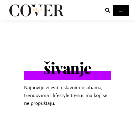
Skip
to
Toggle
Navigati
content
Home
Celebrity
šivanje
Fashion
Beauty
Najnovije vijesti o slavnim osobama,
trendovima i lifestyle trenucima koji se
ne propuštaju.
Lifestyle
Out & About