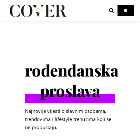
Skip
to
Toggle
Navigati
content
Home
Celebrity
rođendanska
Fashion
proslava
Beauty
Lifestyle
Najnovije vijesti o slavnim osobama,
trendovima i lifestyle trenucima koji se
ne propuštaju.
Out & About