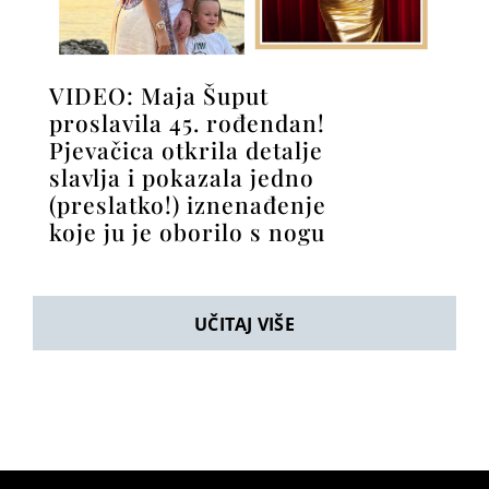
VIDEO: Maja Šuput
proslavila 45. rođendan!
Pjevačica otkrila detalje
slavlja i pokazala jedno
(preslatko!) iznenađenje
koje ju je oborilo s nogu
UČITAJ VIŠE