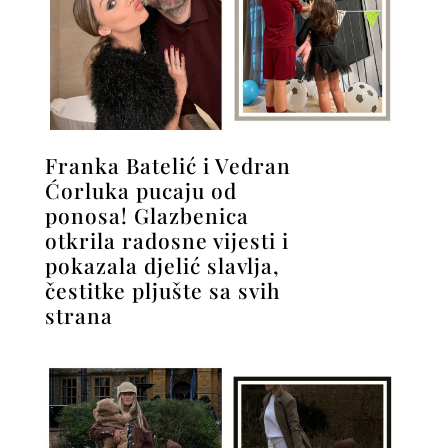
Franka Batelić i Vedran
Ćorluka pucaju od
ponosa! Glazbenica
otkrila radosne vijesti i
pokazala djelić slavlja,
čestitke pljušte sa svih
strana