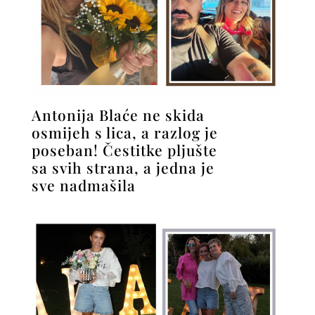
Antonija Blaće ne skida
osmijeh s lica, a razlog je
poseban! Čestitke pljušte
sa svih strana, a jedna je
sve nadmašila