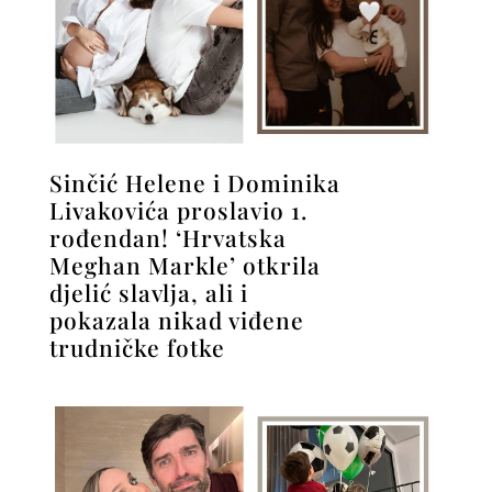
Sinčić Helene i Dominika
Livakovića proslavio 1.
rođendan! ‘Hrvatska
Meghan Markle’ otkrila
djelić slavlja, ali i
pokazala nikad viđene
trudničke fotke