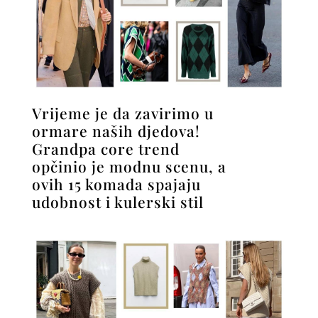
Vrijeme je da zavirimo u
ormare naših djedova!
Grandpa core trend
opčinio je modnu scenu, a
ovih 15 komada spajaju
udobnost i kulerski stil