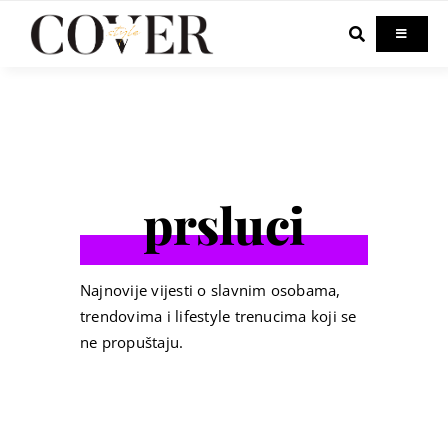
Skip
to
Toggle
Navigati
content
Home
Celebrity
prsluci
Fashion
Beauty
Najnovije vijesti o slavnim osobama,
trendovima i lifestyle trenucima koji se
ne propuštaju.
Lifestyle
Out & About