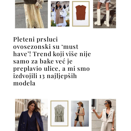
Pleteni prsluci
ovosezonski su ‘must
have’! Trend koji više nije
samo za bake već je
preplavio ulice, a mi smo
izdvojili 13 najljepših
modela