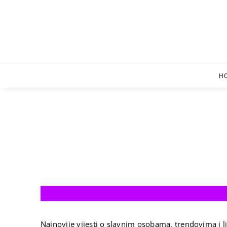
Skip
to
content
H
Najnovije vijesti o slavnim osobama, trendovima i li