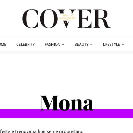
OME
CELEBRITY
FASHION
BEAUTY
LIFESTYLE
Mona
festyle trenucima koji se ne propuštaju.