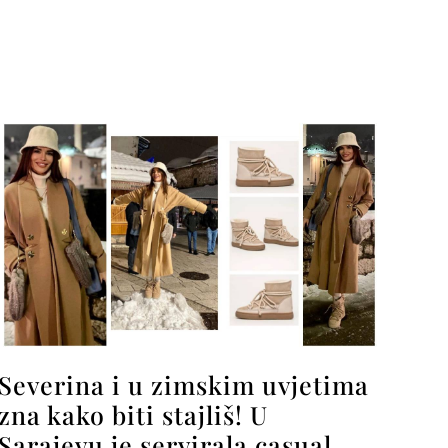
Severina i u zimskim uvjetima
zna kako biti stajliš! U
Sarajevu je servirala casual