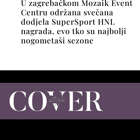
U zagrebačkom Mozaik Event
Centru održana svečana
dodjela SuperSport HNL
nagrada, evo tko su najbolji
nogometaši sezone