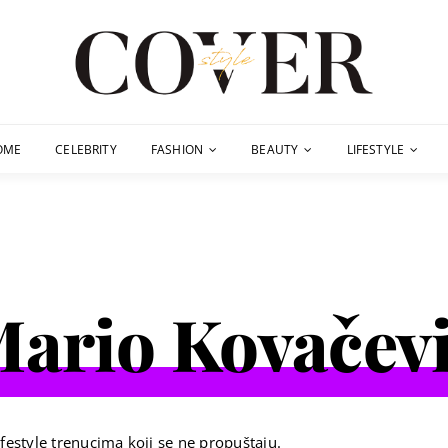
OME
CELEBRITY
FASHION
BEAUTY
LIFESTYLE
ario Kovačev
festyle trenucima koji se ne propuštaju.