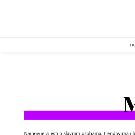
Skip
to
content
H
M
Najnovije vijesti o slavnim osobama, trendovima i li