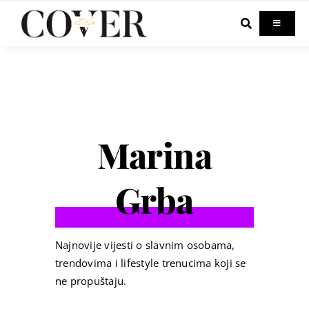
Skip
to
Toggle
Navigati
content
Home
Celebrity
Marina
Fashion
Grba
Beauty
Lifestyle
Najnovije vijesti o slavnim osobama,
trendovima i lifestyle trenucima koji se
ne propuštaju.
Out & About