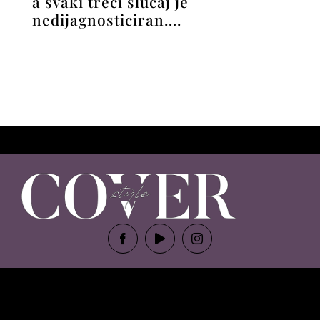
a svaki treći slučaj je
nedijagnosticiran….