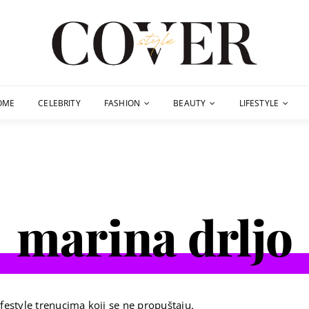
OME
CELEBRITY
FASHION
BEAUTY
LIFESTYLE
marina drljo
festyle trenucima koji se ne propuštaju.