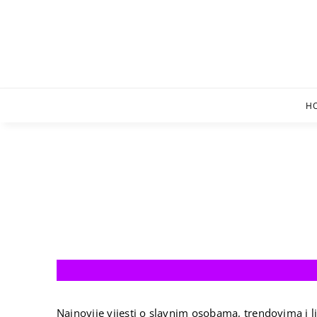
Skip
to
content
H
Najnovije vijesti o slavnim osobama, trendovima i li