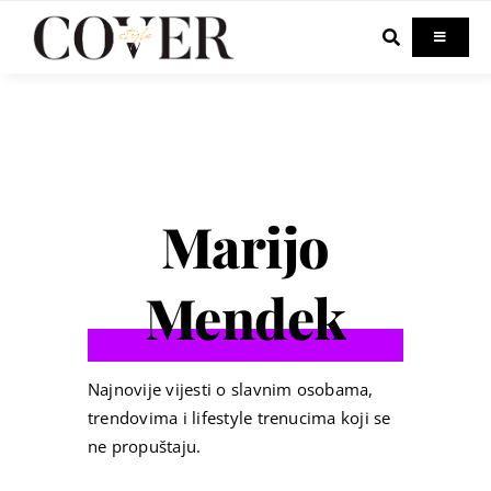
Skip
to
Toggle
Navigati
content
Home
Celebrity
Marijo
Fashion
Mendek
Beauty
Lifestyle
Najnovije vijesti o slavnim osobama,
trendovima i lifestyle trenucima koji se
ne propuštaju.
Out & About