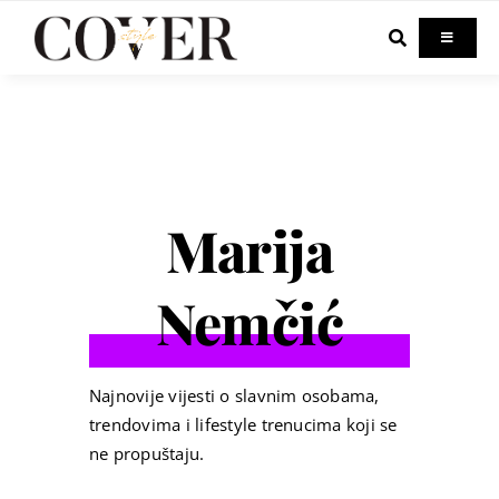
Skip
to
Toggle
Navigati
content
Home
Celebrity
Marija
Fashion
Nemčić
Beauty
Lifestyle
Najnovije vijesti o slavnim osobama,
trendovima i lifestyle trenucima koji se
ne propuštaju.
Out & About