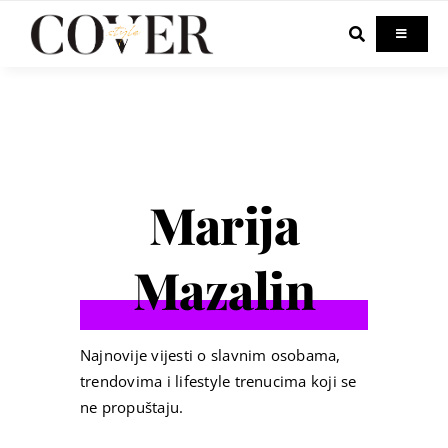
Skip
to
Toggle
Navigati
content
Home
Celebrity
Marija
Fashion
Mazalin
Beauty
Lifestyle
Najnovije vijesti o slavnim osobama,
trendovima i lifestyle trenucima koji se
ne propuštaju.
Out & About