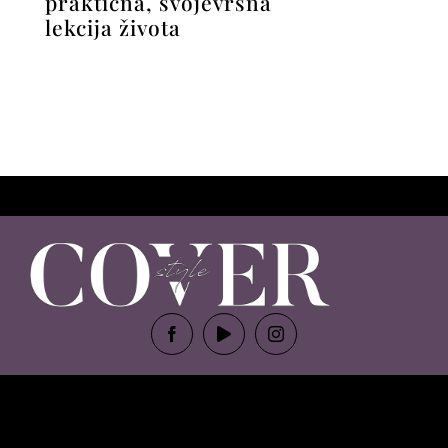
praktična, svojevrsna
lekcija života