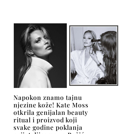
Napokon znamo tajnu
njezine kože! Kate Moss
otkrila genijalan beauty
ritual i proizvod koji
svake godine poklanja