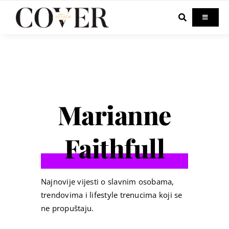
Skip
to
Toggle
Navigati
content
Home
Celebrity
Marianne
Fashion
Faithfull
Beauty
Lifestyle
Najnovije vijesti o slavnim osobama,
trendovima i lifestyle trenucima koji se
ne propuštaju.
Out & About