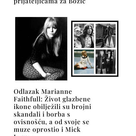
prijateljicama za Božić
Odlazak Marianne
Faithfull: Život glazbene
ikone obilježili su brojni
skandali i borba s
ovisnošću, a od svoje se
muze oprostio i Mick