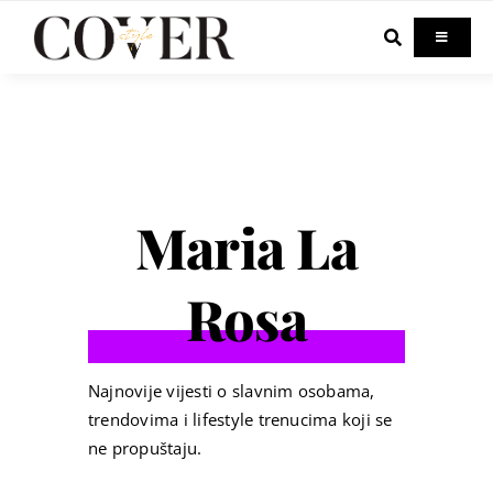
Skip
to
Toggle
Navigati
content
Home
Celebrity
Maria La
Fashion
Rosa
Beauty
Lifestyle
Najnovije vijesti o slavnim osobama,
trendovima i lifestyle trenucima koji se
ne propuštaju.
Out & About