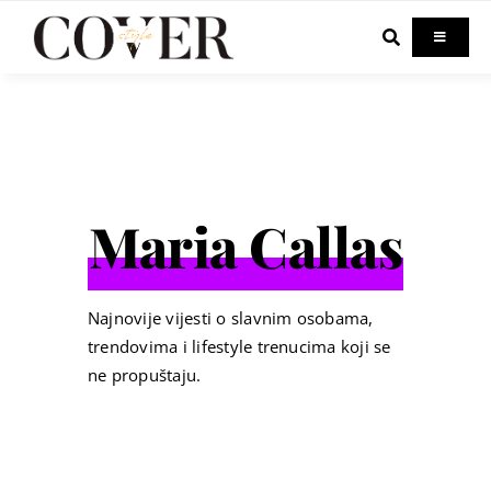
Skip
to
Toggle
Navigati
content
Home
Celebrity
Maria Callas
Fashion
Beauty
Najnovije vijesti o slavnim osobama,
trendovima i lifestyle trenucima koji se
ne propuštaju.
Lifestyle
Out & About