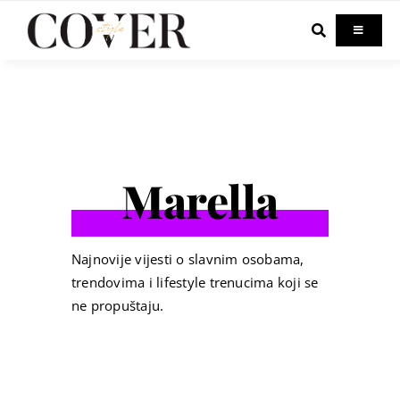
Skip
to
Toggle
Navigati
content
Home
Celebrity
Marella
Fashion
Beauty
Najnovije vijesti o slavnim osobama,
trendovima i lifestyle trenucima koji se
ne propuštaju.
Lifestyle
Out & About