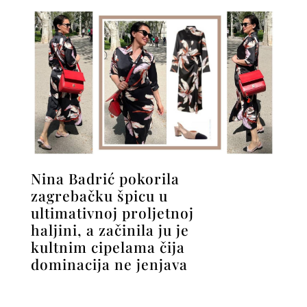
Nina Badrić pokorila
zagrebačku špicu u
ultimativnoj proljetnoj
haljini, a začinila ju je
kultnim cipelama čija
dominacija ne jenjava