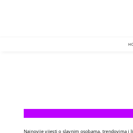
Skip
to
content
H
Najnovije vijesti o slavnim osobama, trendovima i li