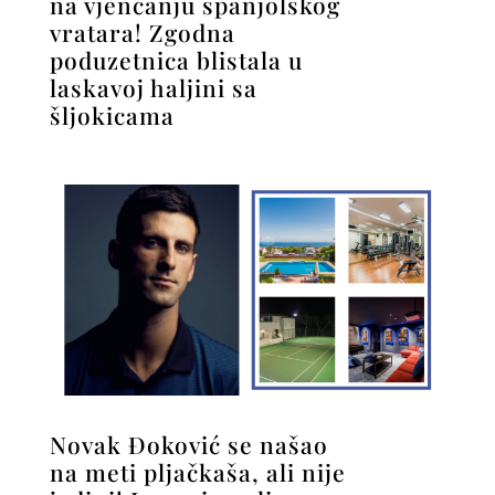
na vjenčanju španjolskog
vratara! Zgodna
poduzetnica blistala u
laskavoj haljini sa
šljokicama
Novak Đoković se našao
na meti pljačkaša, ali nije