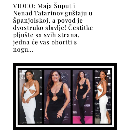
VIDEO: Maja Šuput i
Nenad Tatarinov guštaju u
Španjolskoj, a povod je
dvostruko slavlje! Čestitke
pljušte sa svih strana,
jedna će vas oboriti s
nogu…