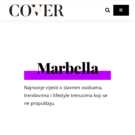
Skip
to
Toggle
Navigati
content
Home
Celebrity
Marbella
Fashion
Beauty
Najnovije vijesti o slavnim osobama,
trendovima i lifestyle trenucima koji se
ne propuštaju.
Lifestyle
Out & About