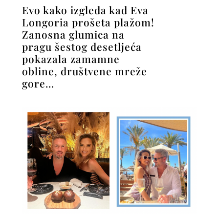
Evo kako izgleda kad Eva
Longoria prošeta plažom!
Zanosna glumica na
pragu šestog desetljeća
pokazala zamamne
obline, društvene mreže
gore…