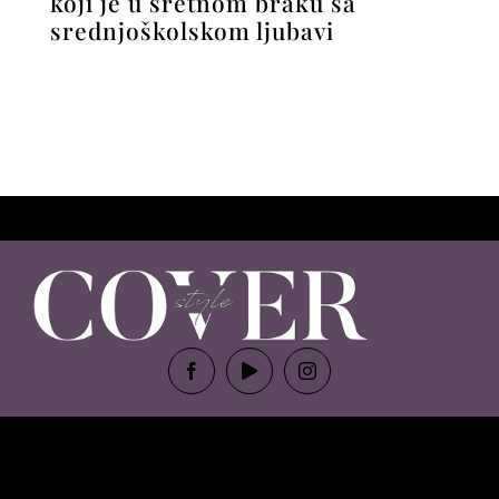
koji je u sretnom braku sa
srednjoškolskom ljubavi