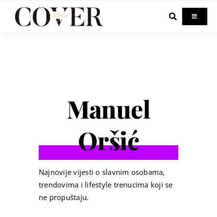
Skip
to
Toggle
Navigati
content
Home
Celebrity
Manuel
Fashion
Oršić
Beauty
Lifestyle
Najnovije vijesti o slavnim osobama,
trendovima i lifestyle trenucima koji se
ne propuštaju.
Out & About