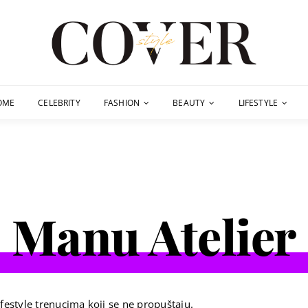
OME
CELEBRITY
FASHION
BEAUTY
LIFESTYLE
Manu Atelier
festyle trenucima koji se ne propuštaju.