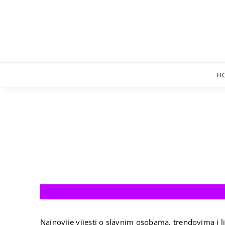
Skip
to
content
H
Najnovije vijesti o slavnim osobama, trendovima i li