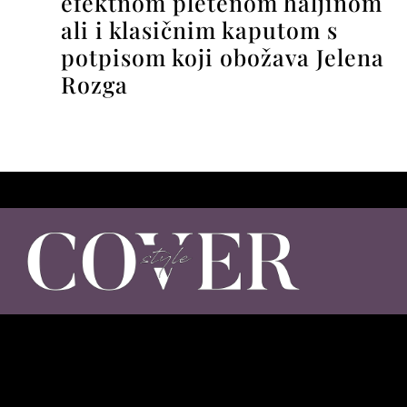
efektnom pletenom haljinom
ali i klasičnim kaputom s
potpisom koji obožava Jelena
Rozga