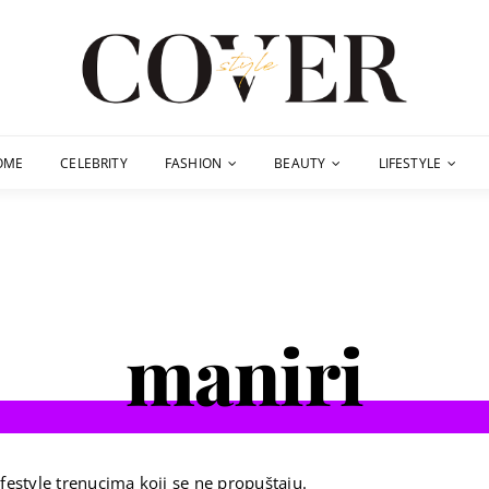
OME
CELEBRITY
FASHION
BEAUTY
LIFESTYLE
maniri
festyle trenucima koji se ne propuštaju.