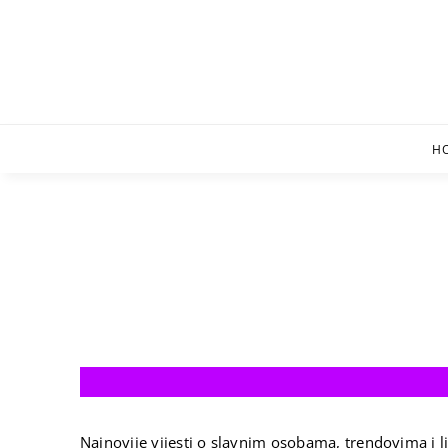
Skip
to
content
H
Najnovije vijesti o slavnim osobama, trendovima i li