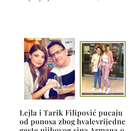
Lejla i Tarik Filipović pucaju
od ponosa zbog hvalevrijedne
geste njihovog sina Armana o