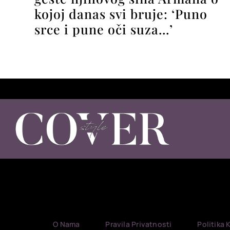
kojoj danas svi bruje: ‘Puno
srce i pune oči suza…’
O Nama
Pravila Privatnosti
Politika 