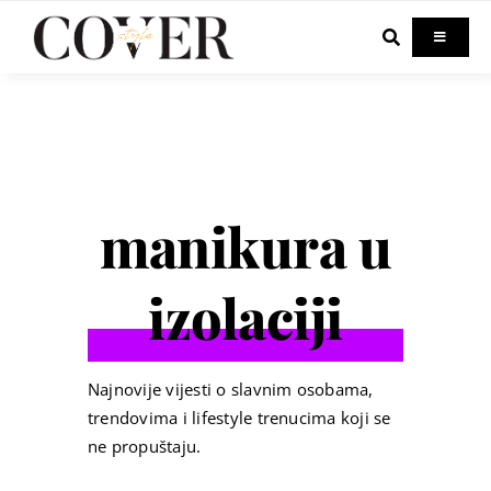
Skip
to
Toggle
Navigati
content
Home
Celebrity
manikura u
Fashion
izolaciji
Beauty
Lifestyle
Najnovije vijesti o slavnim osobama,
trendovima i lifestyle trenucima koji se
ne propuštaju.
Out & About