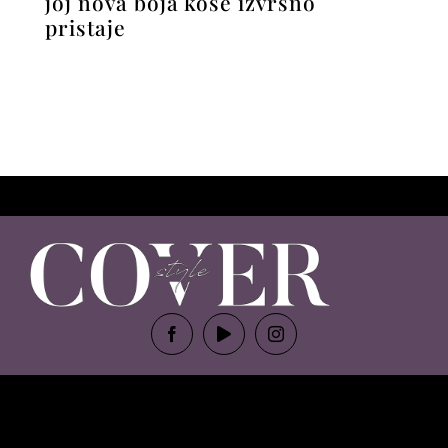
joj nova boja kose izvrsno
pristaje