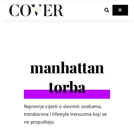
Skip
to
Toggle
Navigati
content
Home
Celebrity
manhattan
Fashion
torba
Beauty
Lifestyle
Najnovije vijesti o slavnim osobama,
trendovima i lifestyle trenucima koji se
ne propuštaju.
Out & About