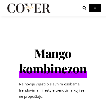
Skip
to
Toggle
Navigati
content
Home
Celebrity
Mango
Fashion
kombinezon
Beauty
Lifestyle
Najnovije vijesti o slavnim osobama,
trendovima i lifestyle trenucima koji se
ne propuštaju.
Out & About