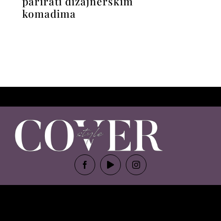
parirati dizajnerskim
komadima