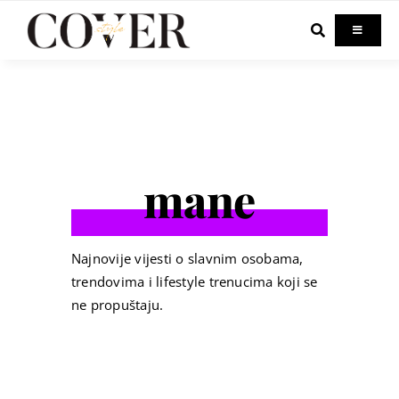
Skip
to
Toggle
Navigati
content
Home
Celebrity
mane
Fashion
Beauty
Najnovije vijesti o slavnim osobama,
trendovima i lifestyle trenucima koji se
ne propuštaju.
Lifestyle
Out & About