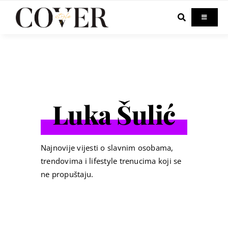
Skip
to
Toggle
Navigati
content
Home
Celebrity
Luka Šulić
Fashion
Beauty
Najnovije vijesti o slavnim osobama,
trendovima i lifestyle trenucima koji se
ne propuštaju.
Lifestyle
Out & About