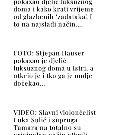
pokazao djelić luksuznog
doma i kako krati vrijeme
od glazbenih ‘zadataka’. I
to na najslađi način….
FOTO: Stjepan Hauser
pokazao je djelić
luksuznog doma u Istri, a
otkrio je i tko ga je ondje
dočekao…
VIDEO: Slavni violončelist
Luka Šulić i supruga
Tamara na totalno su
originalan način otkrili