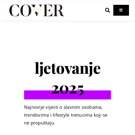
Skip
to
Toggle
Navigati
content
Home
Celebrity
ljetovanje
Fashion
2025
Beauty
Lifestyle
Najnovije vijesti o slavnim osobama,
trendovima i lifestyle trenucima koji se
ne propuštaju.
Out & About