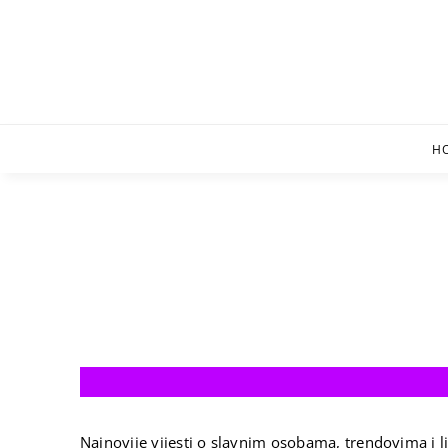
Skip
to
content
H
Najnovije vijesti o slavnim osobama, trendovima i li