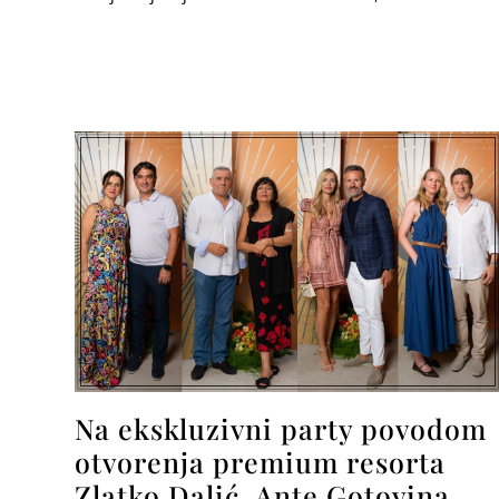
Na ekskluzivni party povodom
otvorenja premium resorta
Zlatko Dalić, Ante Gotovina,