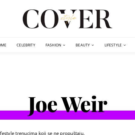
OME
CELEBRITY
FASHION
BEAUTY
LIFESTYLE
Joe Weir
festyle trenucima koji se ne propuštaju.