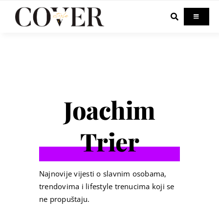
Skip
to
Toggle
Navigati
content
Home
Celebrity
Joachim
Fashion
Trier
Beauty
Lifestyle
Najnovije vijesti o slavnim osobama,
trendovima i lifestyle trenucima koji se
ne propuštaju.
Out & About