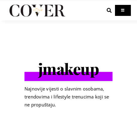
Skip
to
Toggle
Navigati
content
Home
Celebrity
jmakeup
Fashion
Beauty
Najnovije vijesti o slavnim osobama,
trendovima i lifestyle trenucima koji se
ne propuštaju.
Lifestyle
Out & About