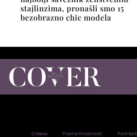
stajlinzima, pronašli smo 15
bezobrazno chic modela
O Nama
Pravila Privatnosti
Politika 