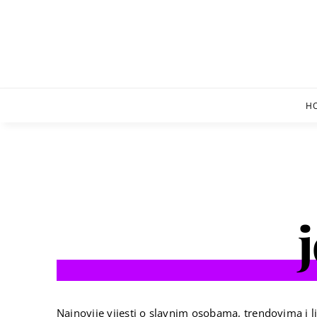
Skip
to
content
H
Najnovije vijesti o slavnim osobama, trendovima i li