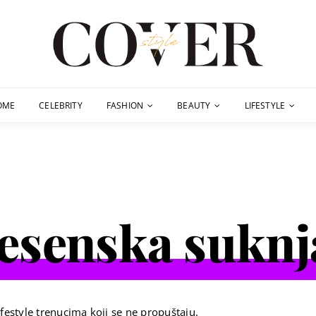
OME
CELEBRITY
FASHION
BEAUTY
LIFESTYLE
jesenska suknj
festyle trenucima koji se ne propuštaju.