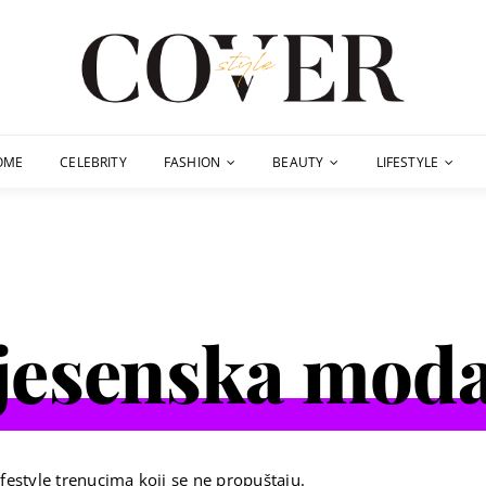
OME
CELEBRITY
FASHION
BEAUTY
LIFESTYLE
jesenska mod
festyle trenucima koji se ne propuštaju.