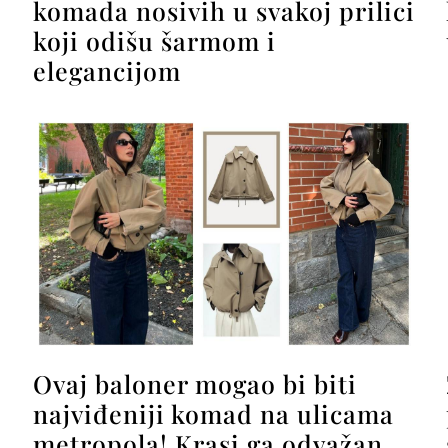
komada nosivih u svakoj prilici
koji odišu šarmom i
elegancijom
Ovaj baloner mogao bi biti
najviđeniji komad na ulicama
metropola! Krasi ga odvažan