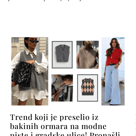
Trend koji je preselio iz
bakinih ormara na modne
piste i gradske ulice! Pronašli