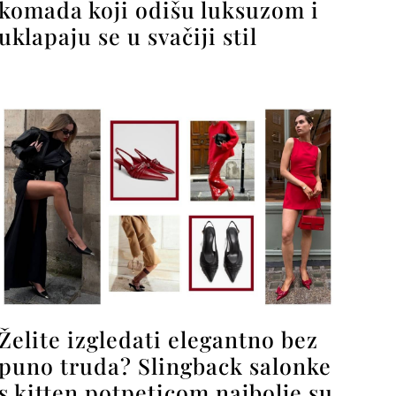
komada koji odišu luksuzom i
uklapaju se u svačiji stil
Želite izgledati elegantno bez
puno truda? Slingback salonke
s kitten potpeticom najbolje su