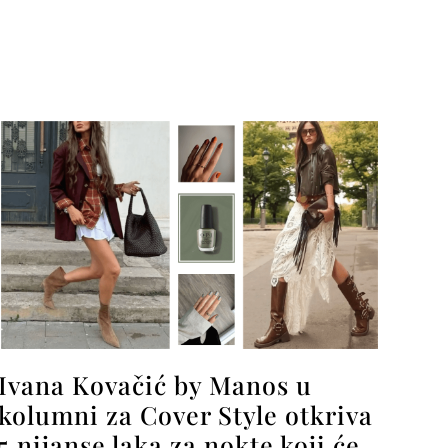
Ivana Kovačić by Manos u
kolumni za Cover Style otkriva
5 nijanse laka za nokte koji će