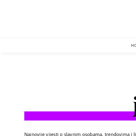
Skip
to
content
H
Najnovije vijesti o slavnim osobama, trendovima i li