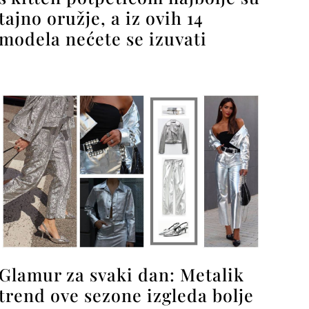
tajno oružje, a iz ovih 14
modela nećete se izuvati
Glamur za svaki dan: Metalik
trend ove sezone izgleda bolje