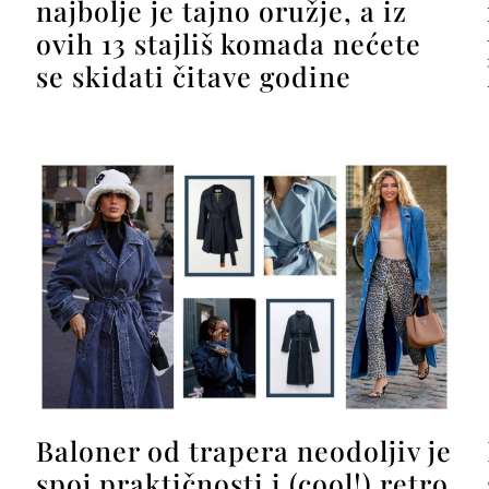
najbolje je tajno oružje, a iz
ovih 13 stajliš komada nećete
se skidati čitave godine
Baloner od trapera neodoljiv je
spoj praktičnosti i (cool!) retro