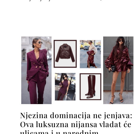
Njezina dominacija ne jenjava:
Ova luksuzna nijansa vladat će
ulicama i u narednim