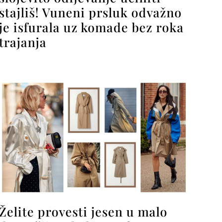
stajliš! Vuneni prsluk odvažno
je isfurala uz komade bez roka
trajanja
Želite provesti jesen u malo