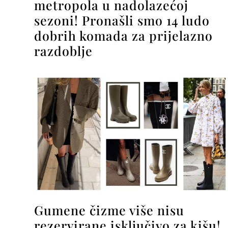
metropola u nadolazećoj
sezoni! Pronašli smo 14 ludo
dobrih komada za prijelazno
razdoblje
Gumene čizme više nisu
rezervirane isključivo za kišu!