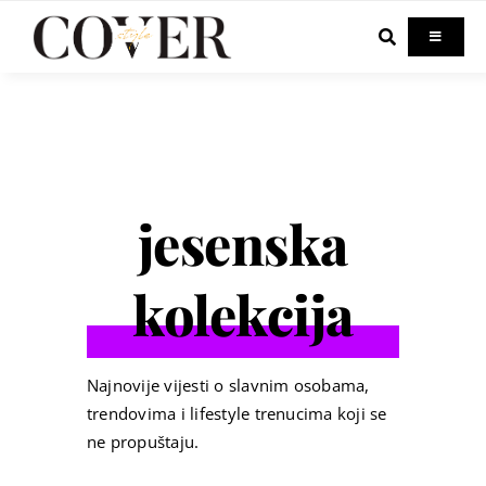
Skip
to
Toggle
Navigati
content
Home
Celebrity
jesenska
Fashion
kolekcija
Beauty
Lifestyle
Najnovije vijesti o slavnim osobama,
trendovima i lifestyle trenucima koji se
ne propuštaju.
Out & About