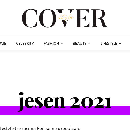
OME
CELEBRITY
FASHION
BEAUTY
LIFESTYLE
jesen 2021
festyle trenucima koji se ne propuštaju.