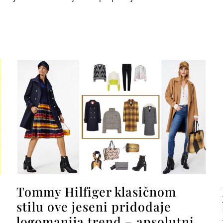
Tommy Hilfiger klasičnom
stilu ove jeseni pridodaje
logomanija trend – apsolutni