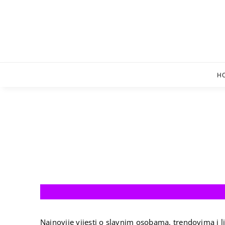
Skip
to
content
H
Najnovije vijesti o slavnim osobama, trendovima i li