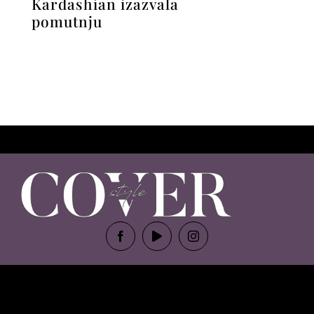
Kardashian izazvala
pomutnju