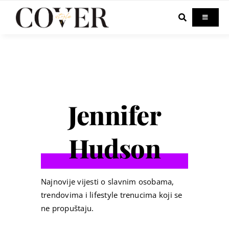
Skip
to
Toggle
Navigati
content
Home
Celebrity
Jennifer
Fashion
Hudson
Beauty
Lifestyle
Najnovije vijesti o slavnim osobama,
trendovima i lifestyle trenucima koji se
ne propuštaju.
Out & About