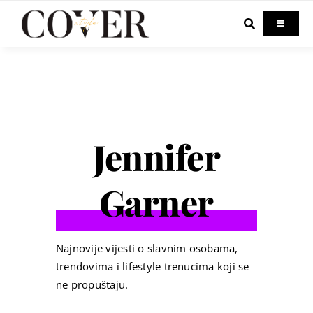
Skip
to
Toggle
Navigati
content
Home
Celebrity
Jennifer
Fashion
Garner
Beauty
Lifestyle
Najnovije vijesti o slavnim osobama,
trendovima i lifestyle trenucima koji se
ne propuštaju.
Out & About