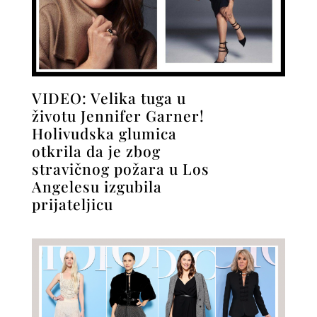
VIDEO: Velika tuga u
životu Jennifer Garner!
Holivudska glumica
otkrila da je zbog
stravičnog požara u Los
Angelesu izgubila
prijateljicu