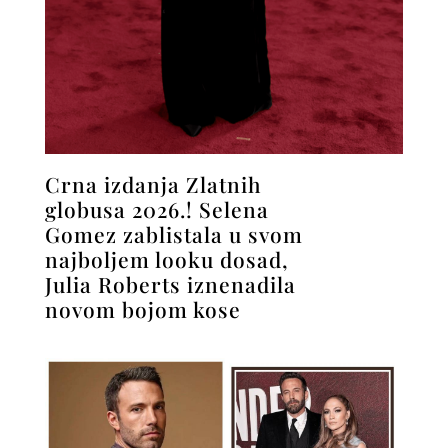
Crna izdanja Zlatnih
globusa 2026.! Selena
Gomez zablistala u svom
najboljem looku dosad,
Julia Roberts iznenadila
novom bojom kose