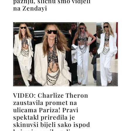
pažnju, sličnu smo vidjeli
na Zendayi
VIDEO: Charlize Theron
zaustavila promet na
ulicama Pariza! Pravi
spektakl priredila je
skinuvši bijeli sako ispod