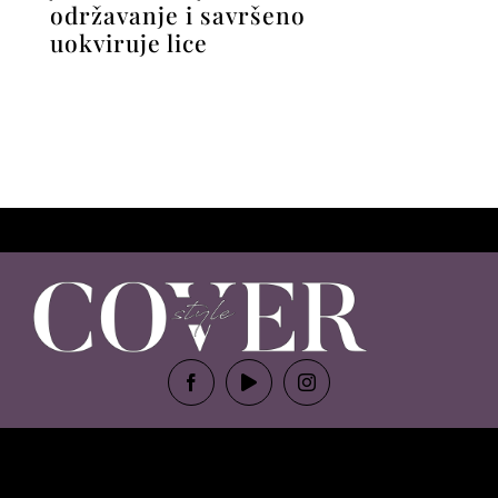
održavanje i savršeno
uokviruje lice