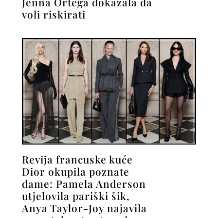
Jenna Ortega dokazala da
voli riskirati
Revija francuske kuće
Dior okupila poznate
dame: Pamela Anderson
utjelovila pariški šik,
Anya Taylor-Joy najavila