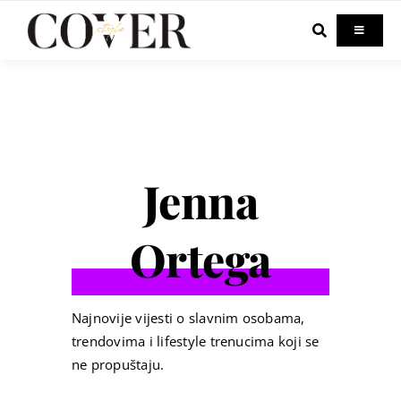
Skip
to
Toggle
Navigati
content
Home
Celebrity
Jenna
Fashion
Ortega
Beauty
Lifestyle
Najnovije vijesti o slavnim osobama,
trendovima i lifestyle trenucima koji se
ne propuštaju.
Out & About