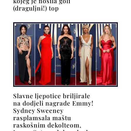
kojeg je nosila goli
(draguljni!) top
Slavne ljepotice briljirale
na dodjeli nagrade Emmy!
Sydney Sweeney
rasplamsala maštu
raskošnim dekolteom,