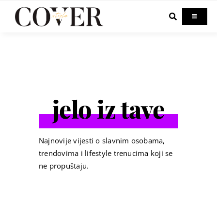
Skip
to
Toggle
Navigati
content
Home
Celebrity
jelo iz tave
Fashion
Beauty
Najnovije vijesti o slavnim osobama,
trendovima i lifestyle trenucima koji se
ne propuštaju.
Lifestyle
Out & About