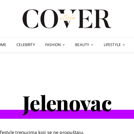
OME
CELEBRITY
FASHION
BEAUTY
LIFESTYLE
Jelenovac
festyle trenucima koji se ne propuštaju.