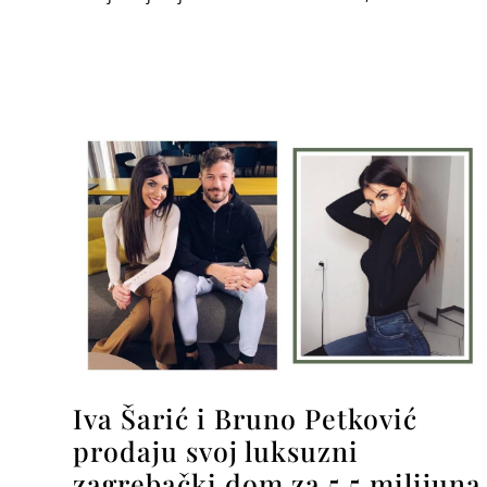
Iva Šarić i Bruno Petković
prodaju svoj luksuzni
zagrebački dom za 5.5 milijuna