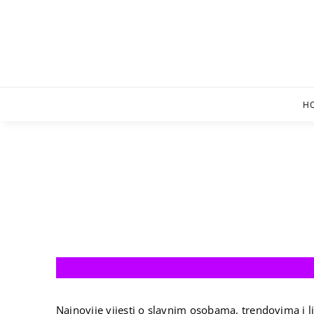
Skip
to
content
H
Najnovije vijesti o slavnim osobama, trendovima i li