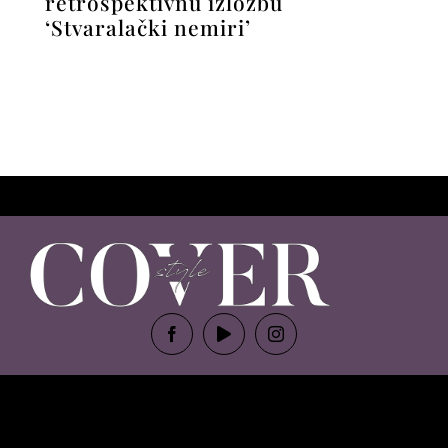
retrospektivnu izložbu
‘Stvaralački nemiri’