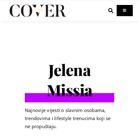
Skip
to
Toggle
Navigati
content
Home
Celebrity
Jelena
Fashion
Missia
Beauty
Lifestyle
Najnovije vijesti o slavnim osobama,
trendovima i lifestyle trenucima koji se
ne propuštaju.
Out & About