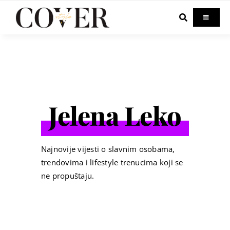
Skip
to
Toggle
Navigati
content
Home
Celebrity
Jelena Leko
Fashion
Beauty
Najnovije vijesti o slavnim osobama,
trendovima i lifestyle trenucima koji se
ne propuštaju.
Lifestyle
Out & About