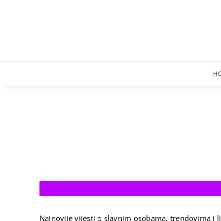
Skip
to
content
H
Najnovije vijesti o slavnim osobama, trendovima i li