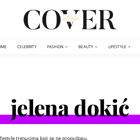
OME
CELEBRITY
FASHION
BEAUTY
LIFESTYLE
jelena dokić
festyle trenucima koji se ne propuštaju.