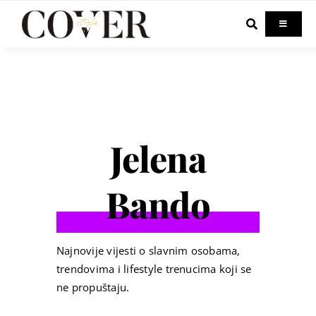
Skip
to
Toggle
Navigati
content
Home
Celebrity
Jelena
Fashion
Bando
Beauty
Lifestyle
Najnovije vijesti o slavnim osobama,
trendovima i lifestyle trenucima koji se
ne propuštaju.
Out & About