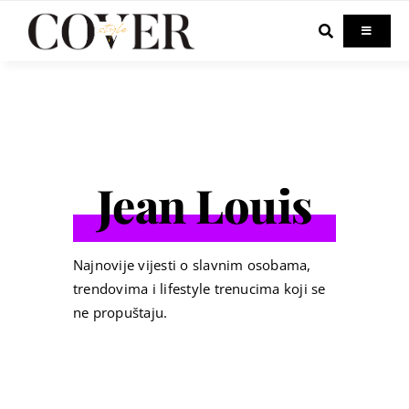
Skip
to
Toggle
Navigati
content
Home
Celebrity
Jean Louis
Fashion
Beauty
Najnovije vijesti o slavnim osobama,
trendovima i lifestyle trenucima koji se
ne propuštaju.
Lifestyle
Out & About